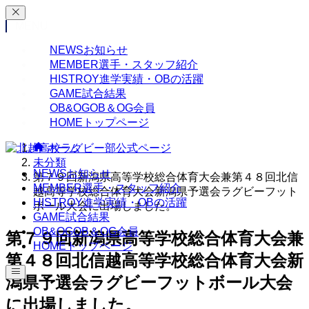
MENU
NEWS
お知らせ
MEMBER
選手・スタッフ紹介
HISTROY
進学実績・OBの活躍
GAME
試合結果
OB&OG
OB＆OG会員
HOME
トップページ
ホーム
未分類
NEWS
お知らせ
第７９回新潟県高等学校総合体育大会兼第４８回北信
MEMBER
選手・スタッフ紹介
越高等学校総合体育大会新潟県予選会ラグビーフット
HISTROY
進学実績・OBの活躍
ボール大会に出場しました。
GAME
試合結果
OB&OG
OB＆OG会員
第７９回新潟県高等学校総合体育大会兼
HOME
トップページ
第４８回北信越高等学校総合体育大会新
潟県予選会ラグビーフットボール大会
に出場しました。