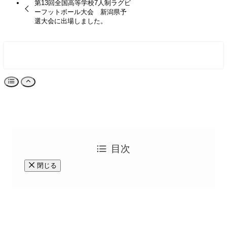
第13回全国高等学校7人制ラグビ
ーフットボール大会 新潟県予
選大会に出場しました。
目次
閉じる
©
2023 北越高校ラグビー部｜Hokuetsu Rugby Football Club